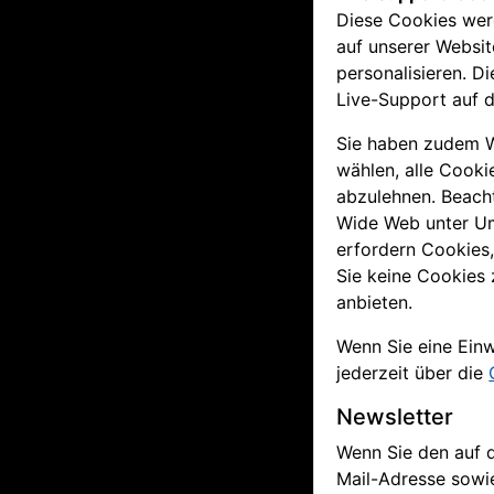
Diese Cookies werd
auf unserer Websit
personalisieren. 
Live-Support auf 
Sie haben zudem Wa
wählen, alle Cooki
abzulehnen. Beacht
Wide Web unter Um
erfordern Cookies
Sie keine Cookies z
anbieten.
Wenn Sie eine Ein
jederzeit über die
Newsletter
Wenn Sie den auf 
Mail-Adresse sowie