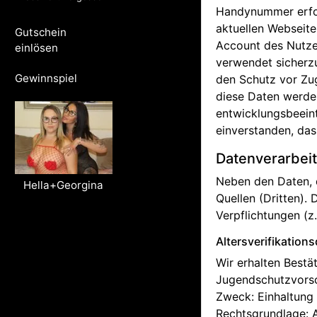
Handynummer erfor
aktuellen Webseit
Gutschein
Account des Nutze
einlösen
verwendet sicherz
Gewinnspiel
den Schutz vor Zug
diese Daten werden
entwicklungsbeeint
einverstanden, da
Datenverarbei
Neben den Daten, d
Hella+Georgina
Quellen (Dritten).
Verpflichtungen (z
Altersverifikations
Wir erhalten Bestä
Jugendschutzvorsc
Zweck: Einhaltung 
Rechtsgrundlage: A