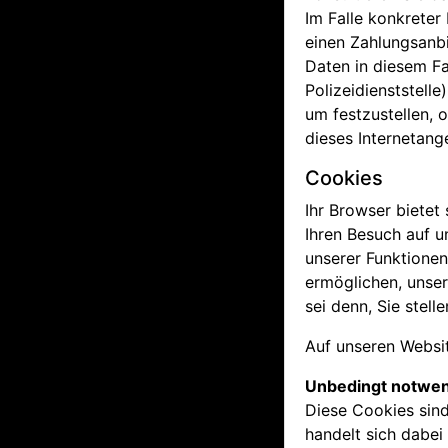
Im Falle konkrete
einen Zahlungsanb
Daten in diesem Fa
Polizeidienststell
um festzustellen, 
dieses Internetan
Cookies
Ihr Browser bietet
Ihren Besuch auf 
unserer Funktione
ermöglichen, unser
sei denn, Sie stel
Auf unseren Websi
Unbedingt notwen
Diese Cookies sind
handelt sich dabe