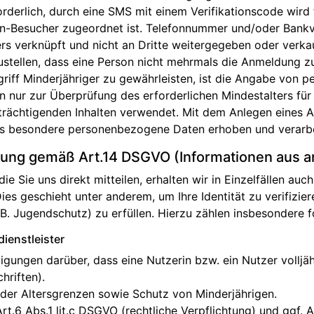
derlich, durch eine SMS mit einem Verifikationscode wird
en-Besucher zugeordnet ist. Telefonnummer und/oder Ban
rs verknüpft und nicht an Dritte weitergegeben oder verk
ustellen, dass eine Person nicht mehrmals die Anmeldung z
riff Minderjähriger zu gewährleisten, ist die Angabe von 
 nur zur Überprüfung des erforderlichen Mindestalters für
rächtigenden Inhalten verwendet. Mit dem Anlegen eines Ac
ss besondere personenbezogene Daten erhoben und verarbe
tung gemäß Art.14 DSGVO (Informationen aus a
ie Sie uns direkt mitteilen, erhalten wir in Einzelfällen 
 Dies geschieht unter anderem, um Ihre Identität zu verifizi
.B. Jugendschutz) zu erfüllen. Hierzu zählen insbesondere f
dienstleister
tigungen darüber, dass eine Nutzerin bzw. ein Nutzer volljäh
hriften).
der Altersgrenzen sowie Schutz von Minderjährigen.
rt.6 Abs.1 lit.c DSGVO (rechtliche Verpflichtung) und ggf