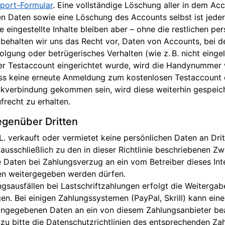
port-Formular
. Eine vollständige Löschung aller in dem Ac
 Daten sowie eine Löschung des Accounts selbst ist jeder
he eingestellte Inhalte bleiben aber – ohne die restliche
 behalten wir uns das Recht vor, Daten von Accounts, bei d
olgung oder betrügerisches Verhalten (wie z. B. nicht einge
oser Testaccount eingerichtet wurde, wird die Handynummer
ass keine erneute Anmeldung zum kostenlosen Testaccount er
nkverbindung gekommen sein, wird diese weiterhin gespeich
recht zu erhalten.
egenüber Dritten
erkauft oder vermietet keine persönlichen Daten an Dritt
ausschließlich zu den in dieser Richtlinie beschriebenen Z
Daten bei Zahlungsverzug an ein vom Betreiber dieses Int
n weitergegeben werden dürfen.
ngsausfällen bei Lastschriftzahlungen erfolgt die Weitergabe
n. Bei einigen Zahlungssystemen (PayPal, Skrill) kann ein
angegebenen Daten an ein von diesem Zahlungsanbieter be
azu bitte die Datenschutzrichtlinien des entsprechenden Za