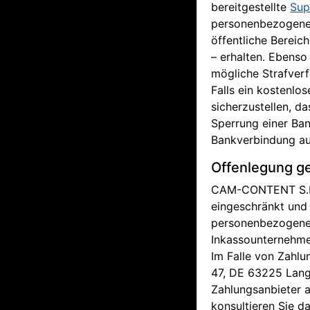
bereitgestellte
Sup
personenbezogenen
öffentliche Bereic
– erhalten. Ebenso
mögliche Strafverf
Falls ein kostenl
sicherzustellen, d
Sperrung einer Ba
Bankverbindung auf
Offenlegung g
CAM-CONTENT S.L. v
eingeschränkt und 
personenbezogene 
Inkassounternehme
Im Falle von Zahlu
47, DE 63225 Lange
Zahlungsanbieter 
konsultieren Sie d