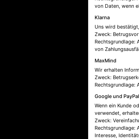
von Daten, wenn ei
Klarna
Uns wird bestätigt
Zweck: Betrugsvor
Rechtsgrundlage: A
von Zahlungsausfäl
MaxMind
Wir erhalten Infor
Zweck: Betrugserk
Rechtsgrundlage: A
Google und PayPa
Wenn ein Kunde ode
verwendet, erhalten
Zweck: Vereinfach
Rechtsgrundlage: A
Interesse, Identitä