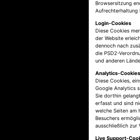
Browsersitzung end
Aufrechterhaltung 
Login-Cookies
Diese Cookies mer
der Website erleic
dennoch nach zusät
die PSD2-Verordnu
und anderen Länder
Analytics-Cookie
Diese Cookies, ei
Google Analytics s
Sie dorthin gelang
erfasst und sind n
welche Seiten am h
Besuchers ermögli
ausschließlich zur
Live Support-Coo