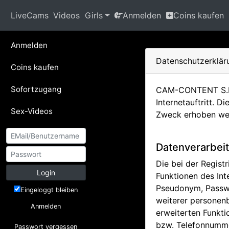
LiveCams
Videos
Girls
Anmelden
Coins kaufen
Anmelden
Datenschutzerklä
Coins kaufen
Sofortzugang
CAM-CONTENT S.L. 
Internetauftritt. 
Sex-Videos
Zweck erhoben we
Datenverarbeit
Die bei der Regis
Login
Funktionen des In
Pseudonym, Passwo
Eingeloggt bleiben
weiterer personen
Anmelden
erweiterten Funkt
bzw. Telefonnumme
Passwort vergessen