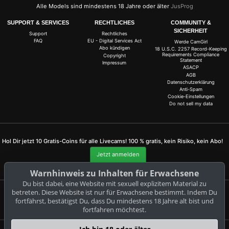
Alle Models sind mindestens 18 Jahre oder älter
JusProg
SUPPORT & SERVICES
RECHTLICHES
COMMUNITY &
SICHERHEIT
Support
Rechtliches
FAQ
EU - Digital Services Act
Werde CamGirl
Abo kündigen
18 U.S.C. 2257 Record-Keeping
Requirements Compliance
Copyright
Statement
Impressum
ASACP
AGB
Datenschutzerklärung
Anti-Spam
Cookie-Einstellungen
Do not sell my data
Hol Dir jetzt 10 Gratis-Coins für alle Livecams! 100 % gratis, kein Risiko, kein Abo!
Jetzt anmelden
Warnhinweis zu Inhalten für Erwachsene
Du bist dabei, eine Website mit sexuell explizitem Material zu
betreten. Diese Website ist nur für Erwachsene bestimmt. Indem Du
fortfährst, bestätigst Du, dass Du mindestens 18 Jahre alt bist und
Beschwerden und Entfernung von Inhalten
fortfahren möchtest.